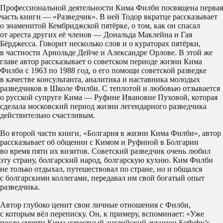
Профессиональной деятельности Кима Филби посвящена первая
часть книги — «Разведчик». В ней Тодор вкратце рассказывает
о знаменитой Кембриджской пятёрке, о том, как он спасал
от ареста других её членов — Дональда Маклейна и Гая
Бёрджесса. Говорит несколько слов и о кураторах пятёрки,
в частности Арнольде Дейче и Александре Орлове. В этой же
главе автор рассказывает о советском периоде жизни Кима
Филби с 1963 по 1988 год, о его помощи советской разведке
в качестве консультанта, аналитика и наставника молодых
разведчиков в Школе Филби. С теплотой и любовью отзывается
о русской супруге Кима — Руфине Ивановне Пуховой, которая
сделала московский период жизни легендарного разведчика
действительно счастливым.
Во второй части книги, «Болгария в жизни Кима Филби», автор
рассказывает об общении с Кимом и Руфиной в Болгарии
во время пяти их визитов. Советский разведчик очень любил
эту страну, болгарский народ, болгарскую кухню. Ким Филби
не только отдыхал, путешествовал по стране, но и общался
с болгарскими коллегами, передавал им свой богатый опыт
разведчика.
Автор глубоко ценит свои личные отношения с Филби,
с которым вёл переписку. Он, к примеру, вспоминает: «Уже
после смерти Кима известный английский аукцион Sotheby’s