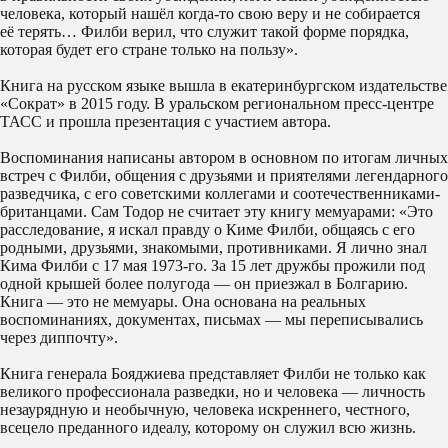
человека, который нашёл когда-то свою веру и не собирается
её терять… Филби верил, что служит такой форме порядка,
которая будет его стране только на пользу».
Книга на русском языке вышла в екатеринбургском издательстве
«Сократ» в 2015 году. В уральском региональном пресс-центре
ТАСС и прошла презентация с участием автора.
Воспоминания написаны автором в основном по итогам личных
встреч с Филби, общения с друзьями и приятелями легендарного
разведчика, с его советскими коллегами и соотечественниками-
британцами. Сам Тодор не считает эту книгу мемуарами: «Это
расследование, я искал правду о Киме Филби, общаясь с его
родными, друзьями, знакомыми, противниками. Я лично знал
Кима Филби с 17 мая 1973-го. За 15 лет дружбы прожили под
одной крышей более полугода — он приезжал в Болгарию.
Книга — это не мемуары. Она основана на реальных
воспоминаниях, документах, письмах — мы переписывались
через диппочту».
Книга генерала Бояджиева представляет Филби не только как
великого профессионала разведки, но и человека — личность
незаурядную и необычную, человека искреннего, честного,
всецело преданного идеалу, которому он служил всю жизнь.