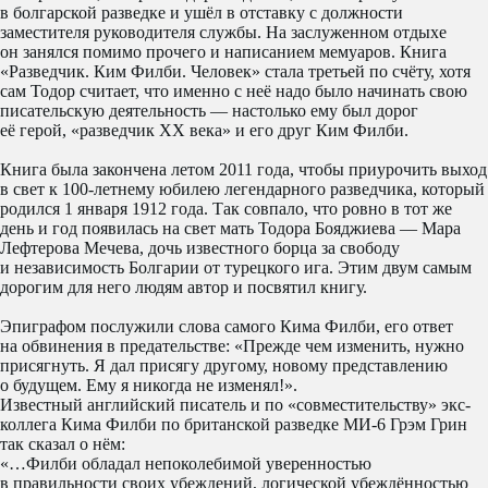
в болгарской разведке и ушёл в отставку с должности
заместителя руководителя службы. На заслуженном отдыхе
он занялся помимо прочего и написанием мемуаров. Книга
«Разведчик. Ким Филби. Человек» стала третьей по счёту, хотя
сам Тодор считает, что именно с неё надо было начинать свою
писательскую деятельность — настолько ему был дорог
её герой, «разведчик ХХ века» и его друг Ким Филби.
Книга была закончена летом 2011 года, чтобы приурочить выход
в свет к 100-летнему юбилею легендарного разведчика, который
родился 1 января 1912 года. Так совпало, что ровно в тот же
день и год появилась на свет мать Тодора Бояджиева — Мара
Лефтерова Мечева, дочь известного борца за свободу
и независимость Болгарии от турецкого ига. Этим двум самым
дорогим для него людям автор и посвятил книгу.
Эпиграфом послужили слова самого Кима Филби, его ответ
на обвинения в предательстве: «Прежде чем изменить, нужно
присягнуть. Я дал присягу другому, новому представлению
о будущем. Ему я никогда не изменял!».
Известный английский писатель и по «совместительству» экс-
коллега Кима Филби по британской разведке МИ-6 Грэм Грин
так сказал о нём:
«…Филби обладал непоколебимой уверенностью
в правильности своих убеждений, логической убеждённостью